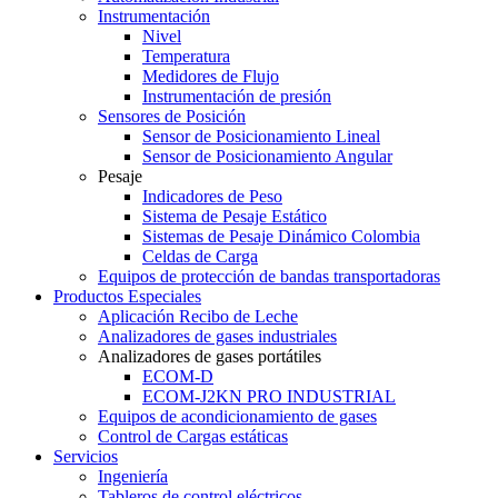
Instrumentación
Nivel
Temperatura
Medidores de Flujo
Instrumentación de presión
Sensores de Posición
Sensor de Posicionamiento Lineal
Sensor de Posicionamiento Angular
Pesaje
Indicadores de Peso
Sistema de Pesaje Estático
Sistemas de Pesaje Dinámico Colombia
Celdas de Carga
Equipos de protección de bandas transportadoras
Productos Especiales
Aplicación Recibo de Leche
Analizadores de gases industriales
Analizadores de gases portátiles
ECOM-D
ECOM-J2KN PRO INDUSTRIAL
Equipos de acondicionamiento de gases
Control de Cargas estáticas
Servicios
Ingeniería
Tableros de control eléctricos